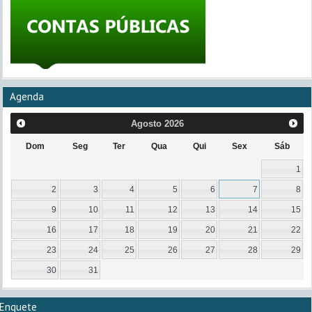
Agenda
Agosto
2026
Dom
Seg
Ter
Qua
Qui
Sex
Sáb
1
2
3
4
5
6
7
8
9
10
11
12
13
14
15
16
17
18
19
20
21
22
23
24
25
26
27
28
29
30
31
Enquete