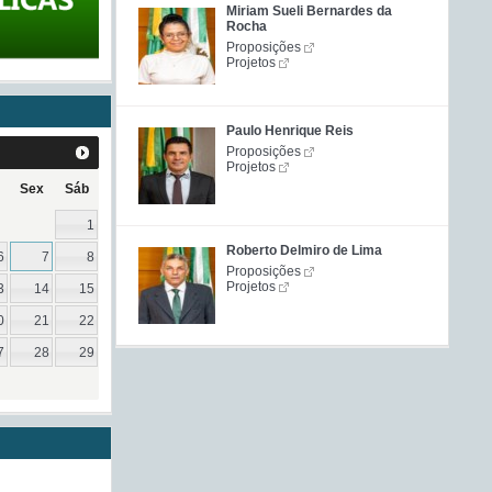
Miriam Sueli Bernardes da
Rocha
Proposições
Projetos
Paulo Henrique Reis
Proposições
Projetos
Sex
Sáb
1
Roberto Delmiro de Lima
6
7
8
Proposições
Projetos
3
14
15
0
21
22
7
28
29