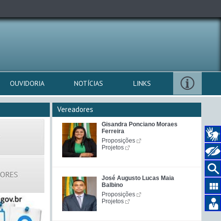
OUVIDORIA
NOTÍCIAS
LINKS
Vereadores
Gisandra Ponciano Moraes
Ferreira
Proposições
Projetos
José Augusto Lucas Maia
Balbino
Proposições
Projetos