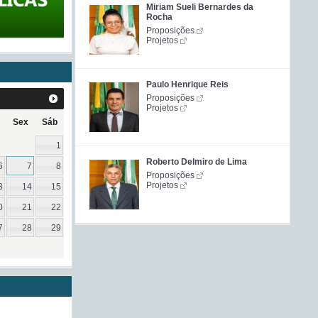
Miriam Sueli Bernardes da
Rocha
Proposições
Projetos
Paulo Henrique Reis
Proposições
Projetos
Sex
Sáb
1
Roberto Delmiro de Lima
6
7
8
Proposições
Projetos
3
14
15
0
21
22
7
28
29