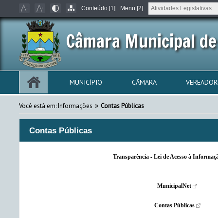
Conteúdo [1]
Menu [2]
Câmara Municipal de
MUNICÍPIO
CÂMARA
VEREADOR
»
Você está em: Informações
Contas Públicas
Contas Públicas
Transparência - Lei de Acesso à Informaç
MunicipalNet
Contas Públicas