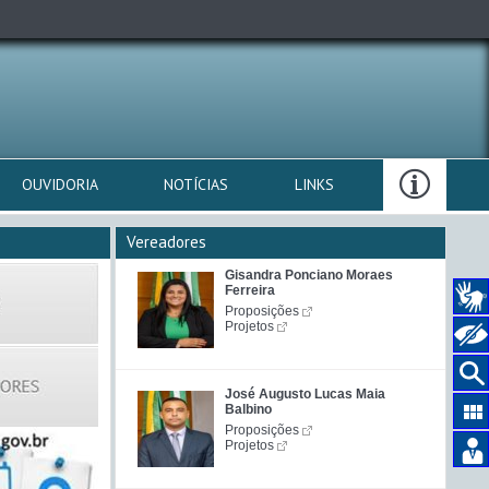
OUVIDORIA
NOTÍCIAS
LINKS
Vereadores
Gisandra Ponciano Moraes
Ferreira
Proposições
Projetos
José Augusto Lucas Maia
Balbino
Proposições
Projetos