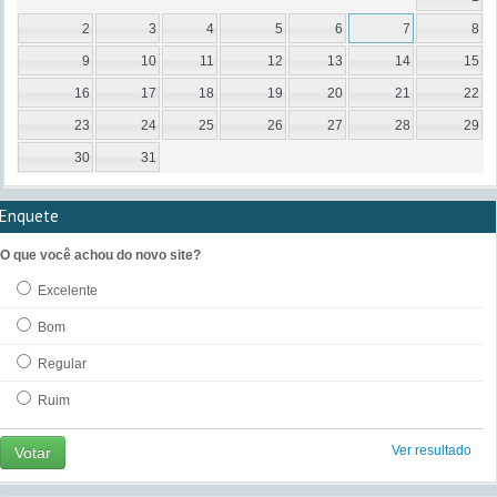
2
3
4
5
6
7
8
9
10
11
12
13
14
15
16
17
18
19
20
21
22
23
24
25
26
27
28
29
30
31
Enquete
O que você achou do novo site?
Excelente
Bom
Regular
Ruim
Ver resultado
Votar