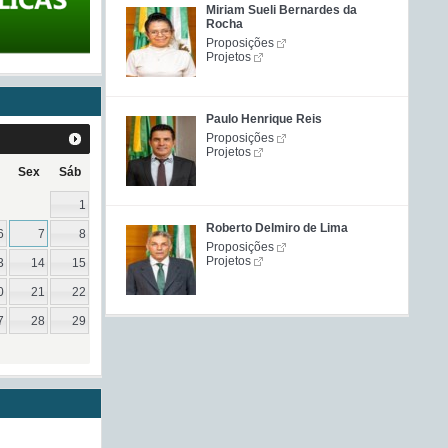
Miriam Sueli Bernardes da
Rocha
Proposições
Projetos
Paulo Henrique Reis
Proposições
Projetos
Sex
Sáb
1
Roberto Delmiro de Lima
6
7
8
Proposições
Projetos
3
14
15
0
21
22
7
28
29