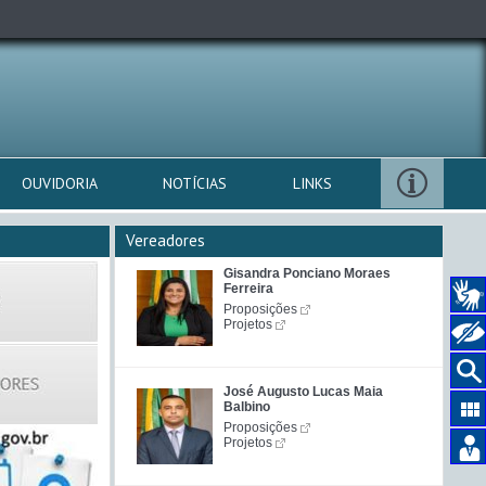
OUVIDORIA
NOTÍCIAS
LINKS
Vereadores
Gisandra Ponciano Moraes
Ferreira
Proposições
Projetos
José Augusto Lucas Maia
Balbino
Proposições
Projetos