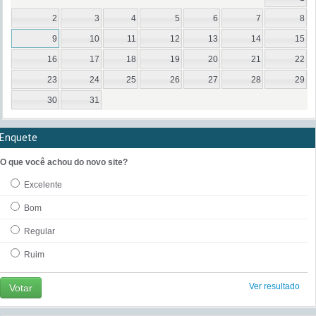
2
3
4
5
6
7
8
9
10
11
12
13
14
15
16
17
18
19
20
21
22
23
24
25
26
27
28
29
30
31
Enquete
O que você achou do novo site?
Excelente
Bom
Regular
Ruim
Ver resultado
Votar