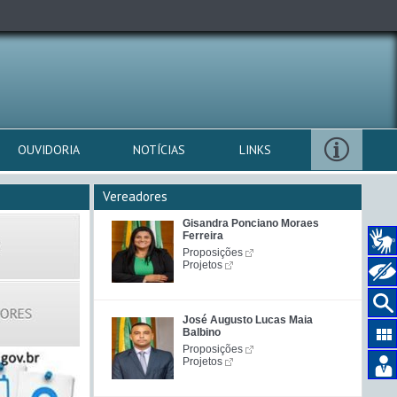
OUVIDORIA
NOTÍCIAS
LINKS
Vereadores
Gisandra Ponciano Moraes
Ferreira
Proposições
Projetos
José Augusto Lucas Maia
Balbino
Proposições
Projetos