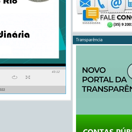
Transparência
43:12
022