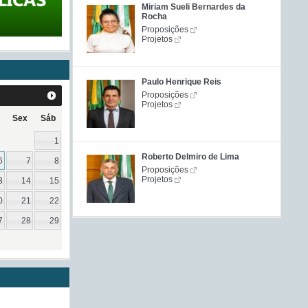
Miriam Sueli Bernardes da
Rocha
Proposições
Projetos
Paulo Henrique Reis
Proposições
Projetos
Sex
Sáb
1
Roberto Delmiro de Lima
6
7
8
Proposições
Projetos
3
14
15
0
21
22
7
28
29