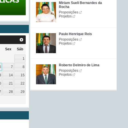
Miriam Sueli Bernardes da
Rocha
Proposições
Projetos
Paulo Henrique Reis
Proposições
Projetos
Sex
Sáb
1
Roberto Delmiro de Lima
6
7
8
Proposições
Projetos
3
14
15
0
21
22
7
28
29