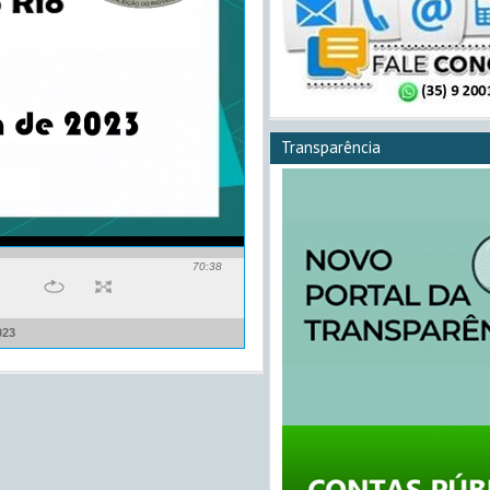
Transparência
70:38
023