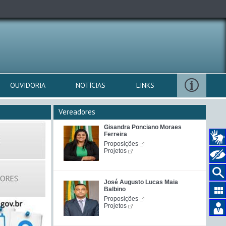
OUVIDORIA
NOTÍCIAS
LINKS
Vereadores
Gisandra Ponciano Moraes
Ferreira
Proposições
Projetos
José Augusto Lucas Maia
Balbino
Proposições
Projetos