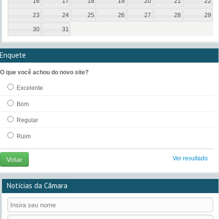
16
17
18
19
20
21
22
23
24
25
26
27
28
29
30
31
Enquete
O que você achou do novo site?
Excelente
Bom
Regular
Ruim
Ver resultado
Votar
Notícias da Câmara