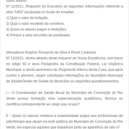
Satiro Bueno

Nº 11/2021, Requerer do Executivo as seguintes informações referente a 
obra "UBS" localizada no fundo do hospital:

1) Qual o valor da licitação;

2) Qual o valor recebido do convênio;

3) Quais os valores pagos e medições;

4) Porque a obra encontra-se paralisada.

Vereadores Rogério Fernando da Silva e Rivail Castorino

Nº 12/2021, Venho através deste requerer de Vossa Excelência, com fulcro 
no artigo 50 e seus Parágrafos da Constituição Federal, Lei Orgânica 
Municipal, e ainda permissivo do Regimento Interno desta Casa, que após 
ouvido o plenário, sejam solicitadas informações ao Secretário Municipal 
de Saúde/Gestor de Saúde do Município os seguintes questionamentos:

I – O Coordenador de Saúde Bucal do Município de Conceição do Rio 
Verde possui formação e/ou especialização acadêmica, técnica ou 
cientifica correspondente ao cargo que ocupa?

II – Quais os valores relativos a insalubridade pagos aos profissionais de 
odontologia que atuam na rede pública do Município de Conceição do Rio 
Verde, em especial aqueles que trabalham junto ao aparelhos de raio x? 
