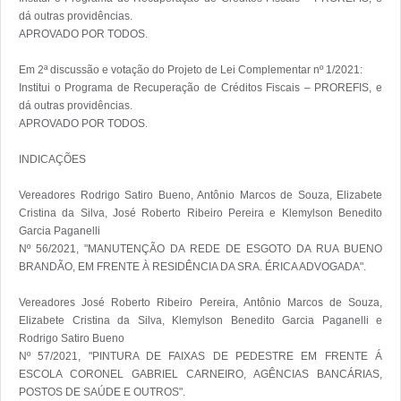
dá outras providências.

APROVADO POR TODOS. 

Em 2ª discussão e votação do Projeto de Lei Complementar nº 1/2021:

Institui o Programa de Recuperação de Créditos Fiscais – PROREFIS, e 
dá outras providências.

APROVADO POR TODOS. 

INDICAÇÕES

Vereadores Rodrigo Satiro Bueno, Antônio Marcos de Souza, Elizabete 
Cristina da Silva, José Roberto Ribeiro Pereira e Klemylson Benedito 
Garcia Paganelli

Nº 56/2021, "MANUTENÇÃO DA REDE DE ESGOTO DA RUA BUENO 
BRANDÃO, EM FRENTE À RESIDÊNCIA DA SRA. ÉRICA ADVOGADA".

Vereadores José Roberto Ribeiro Pereira, Antônio Marcos de Souza, 
Elizabete Cristina da Silva, Klemylson Benedito Garcia Paganelli e 
Rodrigo Satiro Bueno

Nº 57/2021, "PINTURA DE FAIXAS DE PEDESTRE EM FRENTE Á 
ESCOLA CORONEL GABRIEL CARNEIRO, AGÊNCIAS BANCÁRIAS, 
POSTOS DE SAÚDE E OUTROS".
