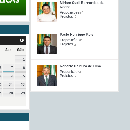
Miriam Sueli Bernardes da
Rocha
Proposições
Projetos
Paulo Henrique Reis
Proposições
Projetos
Sex
Sáb
1
Roberto Delmiro de Lima
6
7
8
Proposições
Projetos
3
14
15
0
21
22
7
28
29