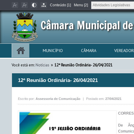
Conteúdo [1]
Menu [2]
Câmara Municipal de
MUNICÍPIO
CÂMARA
VEREADOR
»
Você está em:
Notícias
12ª Reunião Ordinária- 26/04/2021
12ª Reunião Ordinária- 26/04/2021
Escrito por:
Assessoria de Comunicação
|
Postado em:
27/04/2021
CORRES
De Âng
Comunica