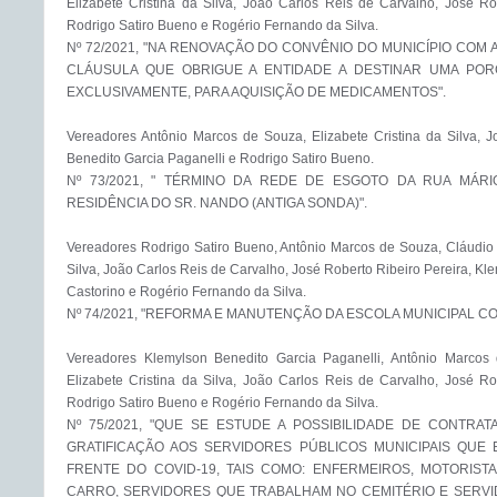
Elizabete Cristina da Silva, João Carlos Reis de Carvalho, José Robe
Rodrigo Satiro Bueno e Rogério Fernando da Silva.

Nº 72/2021, "NA RENOVAÇÃO DO CONVÊNIO DO MUNICÍPIO COM A
CLÁUSULA QUE OBRIGUE A ENTIDADE A DESTINAR UMA POR
EXCLUSIVAMENTE, PARA AQUISIÇÃO DE MEDICAMENTOS".

Vereadores Antônio Marcos de Souza, Elizabete Cristina da Silva, Jo
Benedito Garcia Paganelli e Rodrigo Satiro Bueno.

Nº 73/2021, " TÉRMINO DA REDE DE ESGOTO DA RUA MÁRIO
RESIDÊNCIA DO SR. NANDO (ANTIGA SONDA)".

Vereadores Rodrigo Satiro Bueno, Antônio Marcos de Souza, Cláudio A
Silva, João Carlos Reis de Carvalho, José Roberto Ribeiro Pereira, Kle
Castorino e Rogério Fernando da Silva.

Nº 74/2021, "REFORMA E MANUTENÇÃO DA ESCOLA MUNICIPAL CO
Vereadores Klemylson Benedito Garcia Paganelli, Antônio Marcos 
Elizabete Cristina da Silva, João Carlos Reis de Carvalho, José Robe
Rodrigo Satiro Bueno e Rogério Fernando da Silva.

Nº 75/2021, "QUE SE ESTUDE A POSSIBILIDADE DE CONTRA
GRATIFICAÇÃO AOS SERVIDORES PÚBLICOS MUNICIPAIS QUE 
FRENTE DO COVID-19, TAIS COMO: ENFERMEIROS, MOTORIST
CARRO, SERVIDORES QUE TRABALHAM NO CEMITÉRIO E SERVI