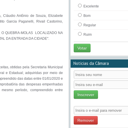
Excelente
 Cláudio Antônio de Souza, Elizabete 
Bom
o Garcia Paganelli, Rivail Castorino, 
Regular
 O QUEBRA-MOLAS  LOCALIZADO NA 
Ruim
L DA ENTRADA DA CIDADE". 

Votar
Notícias da Câmara
itas, obtidas pela Secretaria Municipal 
al e Estadual; adquiridas por meio de 
preendido das datas entre 01/01/2020 e 
omprobatória das despesas empenhadas 
o mesmo período, compreendido entre 
Inscrever
Remover