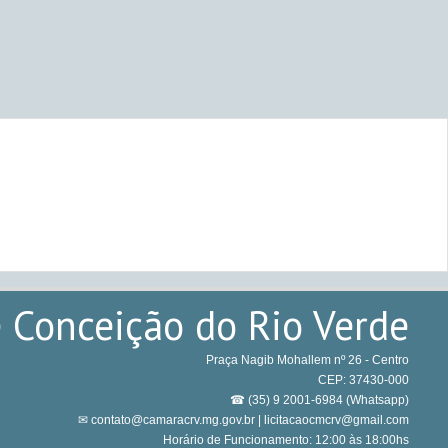
 Conceição do Rio Verde
Praça Nagib Mohallem nº 26 - Centro
CEP: 37430-000
☎ (35) 9 2001-6984 (Whatsapp)
✉ contato@camaracrv.mg.gov.br | licitacaocmcrv@gmail.com
Horário de Funcionamento: 12:00 às 18:00hs