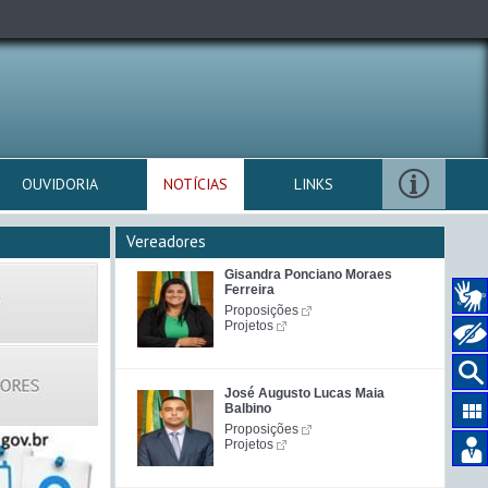
OUVIDORIA
NOTÍCIAS
LINKS
Vereadores
Gisandra Ponciano Moraes
Ferreira
Proposições
Projetos
José Augusto Lucas Maia
Balbino
Proposições
Projetos