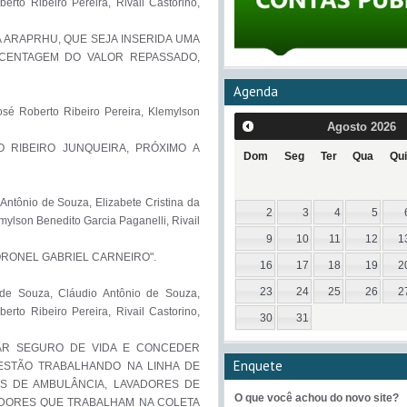
rto Ribeiro Pereira, Rivail Castorino, 
 ARAPRHU, QUE SEJA INSERIDA UMA 
CENTAGEM DO VALOR REPASSADO, 
Agenda
sé Roberto Ribeiro Pereira, Klemylson 
Agosto
2026
 RIBEIRO JUNQUEIRA, PRÓXIMO A 
Dom
Seg
Ter
Qua
Qui
ntônio de Souza, Elizabete Cristina da 
2
3
4
5
mylson Benedito Garcia Paganelli, Rivail 
9
10
11
12
1
RONEL GABRIEL CARNEIRO".

16
17
18
19
2
23
24
25
26
2
de Souza, Cláudio Antônio de Souza, 
rto Ribeiro Pereira, Rivail Castorino, 
30
31
TAR SEGURO DE VIDA E CONCEDER 
Enquete
ESTÃO TRABALHANDO NA LINHA DE 
AS DE AMBULÂNCIA, LAVADORES DE 
O que você achou do novo site?
DORES QUE TRABALHAM NA COLETA 