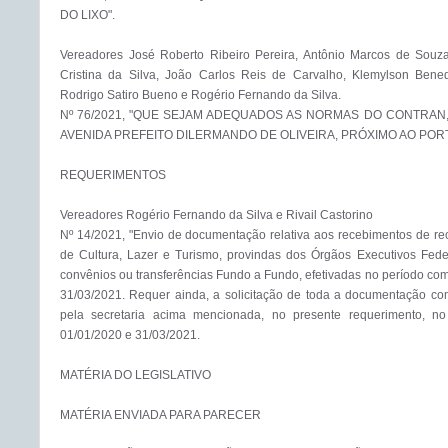
DO LIXO".

Vereadores José Roberto Ribeiro Pereira, Antônio Marcos de Souza,
Cristina da Silva, João Carlos Reis de Carvalho, Klemylson Benedit
Rodrigo Satiro Bueno e Rogério Fernando da Silva.

Nº 76/2021, "QUE SEJAM ADEQUADOS AS NORMAS DO CONTRAN,
AVENIDA PREFEITO DILERMANDO DE OLIVEIRA, PRÓXIMO AO PORTA
REQUERIMENTOS

Vereadores Rogério Fernando da Silva e Rivail Castorino

Nº 14/2021, "Envio de documentação relativa aos recebimentos de rece
de Cultura, Lazer e Turismo, provindas dos Órgãos Executivos Feder
convênios ou transferências Fundo a Fundo, efetivadas no período com
31/03/2021. Requer ainda, a solicitação de toda a documentação c
pela secretaria acima mencionada, no presente requerimento, n
01/01/2020 e 31/03/2021. 

MATÉRIA DO LEGISLATIVO

MATÉRIA ENVIADA PARA PARECER
