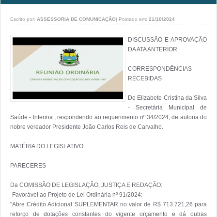
Escrito por:
ASSESSORIA DE COMUNICAÇÃO
|
Postado em:
21/10/2024
DISCUSSÃO E APROVAÇÃO 
DA ATA ANTERIOR

CORRESPONDÊNCIAS 
RECEBIDAS

De Elizabete Cristina da Silva 
- Secretária Municipal de 
Saúde - Interina , respondendo ao requerimento nº 34/2024, de autoria do 
nobre vereador Presidente João Carlos Reis de Carvalho.

MATÉRIA DO LEGISLATIVO

PARECERES

Da COMISSÃO DE LEGISLAÇÃO, JUSTIÇA E REDAÇÃO:

-Favorável ao Projeto de Lei Ordinária nº 91/2024:

"Abre Crédito Adicional SUPLEMENTAR no valor de R$ 713.721,26 para 
reforço de dotações constantes do vigente orçamento e dá outras 