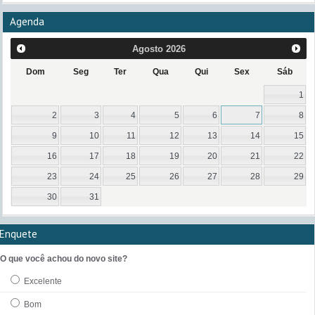
Agenda
Agosto
2026
Dom
Seg
Ter
Qua
Qui
Sex
Sáb
1
2
3
4
5
6
7
8
9
10
11
12
13
14
15
16
17
18
19
20
21
22
23
24
25
26
27
28
29
30
31
Enquete
O que você achou do novo site?
Excelente
Bom