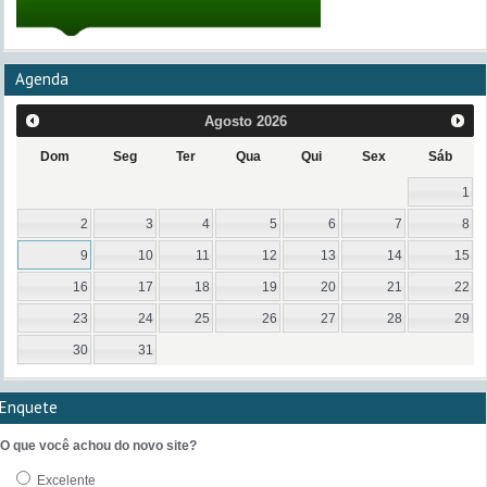
Agenda
Agosto
2026
Dom
Seg
Ter
Qua
Qui
Sex
Sáb
1
2
3
4
5
6
7
8
9
10
11
12
13
14
15
16
17
18
19
20
21
22
23
24
25
26
27
28
29
30
31
Enquete
O que você achou do novo site?
Excelente