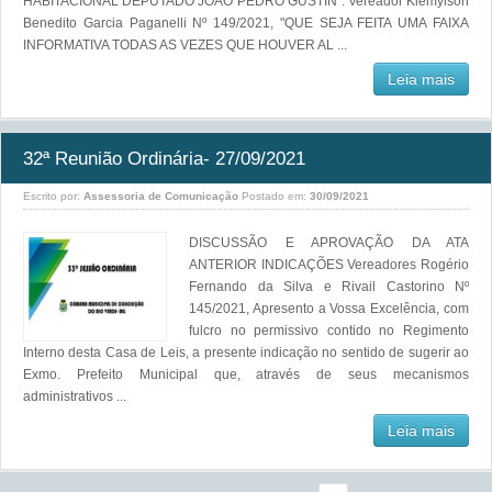
HABITACIONAL DEPUTADO JOÃO PEDRO GUSTIN". Vereador Klemylson
Benedito Garcia Paganelli Nº 149/2021, "QUE SEJA FEITA UMA FAIXA
INFORMATIVA TODAS AS VEZES QUE HOUVER AL ...
Leia mais
32ª Reunião Ordinária- 27/09/2021
Escrito por:
Assessoria de Comunicação
Postado em:
30/09/2021
DISCUSSÃO E APROVAÇÃO DA ATA
ANTERIOR INDICAÇÕES Vereadores Rogério
Fernando da Silva e Rivail Castorino Nº
145/2021, Apresento a Vossa Excelência, com
fulcro no permissivo contido no Regimento
Interno desta Casa de Leis, a presente indicação no sentido de sugerir ao
Exmo. Prefeito Municipal que, através de seus mecanismos
administrativos ...
Leia mais