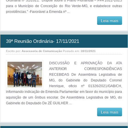
Ordinária nº 31/2021: "Dispõe sobre o Plano Plurianual – PPA 2022-2025
para o Município de Conceição do Rio Verde-MG, e estabelece outras
providências." -Favorável a Emenda nº ...
Leia mais
39ª Reunião Ordinária- 17/11/2021
Escrito por:
Assessoria de Comunicação
Postado em:
18/11/2021
DISCUSSÃO E APROVAÇÃO DA ATA
ANTERIOR CORRESPONDÊNCIAS
RECEBIDAS De Assembleia Legislativa de
MG, do Gabinete do Deputado Coronel
Henrique, oficio nº 01326/2021/GAB/CH,
informando indicação de Emenda Parlamentar em favor do município para
aquisição de um ônibus escolar. De Assembleia Legislativa de MG, do
Gabinete do Deputado De ZÉ GUILHER ...
Leia mais