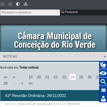
Pesquisar
Câmara Municipal de
Conceição do Rio Verde
Você está em:
Todas notícias
««
«
…
19
20
21
22
23
24
25
26
27
28
…
»
»»
41ª Reunião Ordinária- 29/11/2021
Escrito por:
Assessoria de Comunicação
Postado em:
30/11/2021