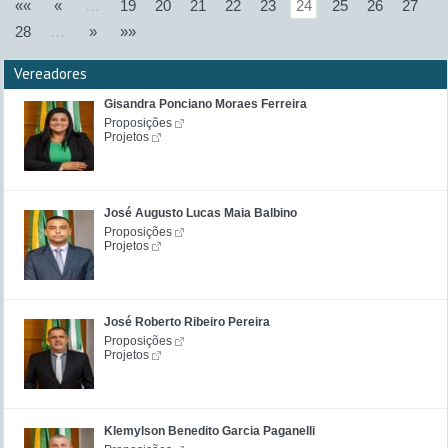
««
«
…
19
20
21
22
23
24
25
26
27
28
…
»
»»
Vereadores
Gisandra Ponciano Moraes Ferreira
Proposições
Projetos
José Augusto Lucas Maia Balbino
Proposições
Projetos
José Roberto Ribeiro Pereira
Proposições
Projetos
Klemylson Benedito Garcia Paganelli