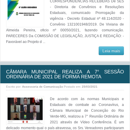
CORRESPONDÊNCIAS RECEBIDAS De SES
- Diretoria de Convênios e Resoluções
Estaduais, comunicado Prorrogação da
vigência - Decreto Estadual nº 48.114/2020 -
Convênio 1321001948/2019. De Viviana de
Almeida Pereira, oficio nº 00050/2021, fazendo comunicação.
PARECERES Da COMISSÃO DE LEGISLAÇÃO, JUSTIÇA E REDAÇÃO: -
Favorável ao Projeto d ...
Leia mais
CÂMARA MUNICIPAL REALIZA A 7° SESSÃO
ORDINÁRIA DE 2021 DE FORMA REMOTA
Escrito por:
Assessoria de Comunicação
Postado em:
25/03/2021
De acordo com às normas Municipais e
Estaduais de combate ao Coronavírus, a
Câmara Municipal de Conceição do Rio
Verde-MG, realizou a 7° Reunião Ordinária de
2021 através de Vídeo Conferência. É um
delicado momento qual o país atravessa, os Srs. Vereadores participaram