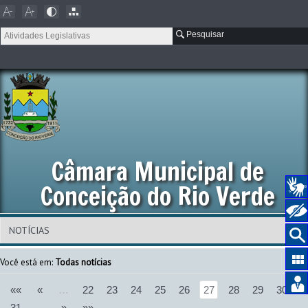
Pesquisar
Câmara Municipal de
Conceição do Rio Verde
Você está em:
Todas notícias
««
«
…
22
23
24
25
26
27
28
29
30
31
…
»
»»