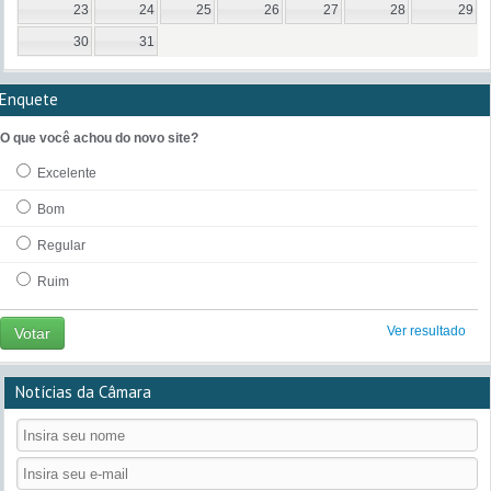
23
24
25
26
27
28
29
30
31
Enquete
O que você achou do novo site?
Excelente
Bom
Regular
Ruim
Ver resultado
Votar
Notícias da Câmara