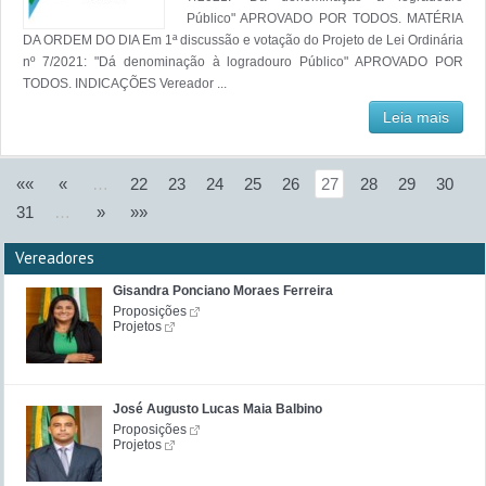
Público" APROVADO POR TODOS. MATÉRIA
DA ORDEM DO DIA Em 1ª discussão e votação do Projeto de Lei Ordinária
nº 7/2021: "Dá denominação à logradouro Público" APROVADO POR
TODOS. INDICAÇÕES Vereador ...
Leia mais
««
«
…
22
23
24
25
26
27
28
29
30
31
…
»
»»
Vereadores
Gisandra Ponciano Moraes Ferreira
Proposições
Projetos
José Augusto Lucas Maia Balbino
Proposições
Projetos