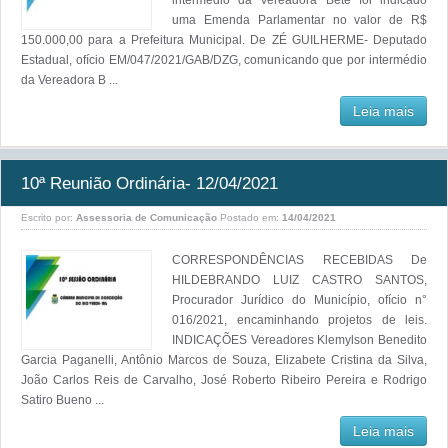
intermédio da Vereadora Bete foi indicado
uma Emenda Parlamentar no valor de R$
150.000,00 para a Prefeitura Municipal. De ZÉ GUILHERME- Deputado
Estadual, ofício EM/047/2021/GAB/DZG, comunicando que por intermédio
da Vereadora B ...
Leia mais
10ª Reunião Ordinária- 12/04/2021
Escrito por:
Assessoria de Comunicação
Postado em:
14/04/2021
CORRESPONDÊNCIAS RECEBIDAS De
HILDEBRANDO LUIZ CASTRO SANTOS,
Procurador Jurídico do Município, ofício n°
016/2021, encaminhando projetos de leis.
INDICAÇÕES Vereadores Klemylson Benedito
Garcia Paganelli, Antônio Marcos de Souza, Elizabete Cristina da Silva,
João Carlos Reis de Carvalho, José Roberto Ribeiro Pereira e Rodrigo
Satiro Bueno ...
Leia mais