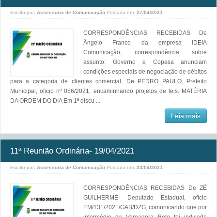
Escrito por:
Assessoria de Comunicação
Postado em:
27/04/2021
CORRESPONDÊNCIAS RECEBIDAS De
Ângelo Franco da empresa IDEIA
Comunicação, correspondência sobre
assunto: Governo e Copasa anunciam
condições especiais de negociação de débitos
para a categoria de clientes comercial. De PEDRO PAULO, Prefeito
Municipal, oficio nº 056/2021, encaminhando projetos de leis. MATÉRIA
DA ORDEM DO DIA Em 1ª discu ...
Leia mais
11ª Reunião Ordinária- 19/04/2021
Escrito por:
Assessoria de Comunicação
Postado em:
23/04/2021
CORRESPONDÊNCIAS RECEBIDAS De ZÉ
GUILHERME- Deputado Estadual, ofício
EM/131/2021/GAB/DZG, comunicando que por