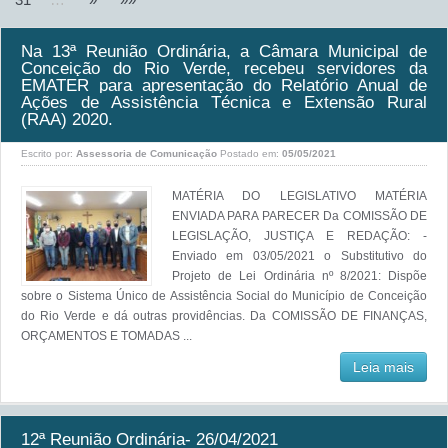
Na 13ª Reunião Ordinária, a Câmara Municipal de
Conceição do Rio Verde, recebeu servidores da
EMATER para apresentação do Relatório Anual de
Ações de Assistência Técnica e Extensão Rural
(RAA) 2020.
Escrito por:
Assessoria de Comunicação
Postado em:
05/05/2021
MATÉRIA DO LEGISLATIVO MATÉRIA
ENVIADA PARA PARECER Da COMISSÃO DE
LEGISLAÇÃO, JUSTIÇA E REDAÇÃO: -
Enviado em 03/05/2021 o Substitutivo do
Projeto de Lei Ordinária nº 8/2021: Dispõe
sobre o Sistema Único de Assistência Social do Município de Conceição
do Rio Verde e dá outras providências. Da COMISSÃO DE FINANÇAS,
ORÇAMENTOS E TOMADAS ...
Leia mais
12ª Reunião Ordinária- 26/04/2021