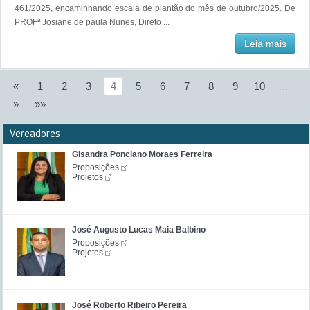
461/2025, encaminhando escala de plantão do mês de outubro/2025. De
PROFª Josiane de paula Nunes, Direto ...
Leia mais
«
1
2
3
4
5
6
7
8
9
10
…
»
»»
Vereadores
Gisandra Ponciano Moraes Ferreira
Proposições
Projetos
José Augusto Lucas Maia Balbino
Proposições
Projetos
José Roberto Ribeiro Pereira