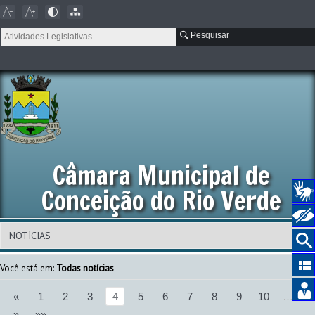
Pesquisar
Câmara Municipal de
Conceição do Rio Verde
Você está em:
Todas notícias
«
1
2
3
4
5
6
7
8
9
10
…
»
»»